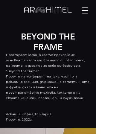
BEYOND THE
FRAME
Простраството, в което прекарваме
основната част от времето си. Мястото,
на което надграждаме себе си всеки ден.
“Beyond the frame”
Проект на конферентна зала, част от
рекламна агенция, държаща на естетичните
и функционални качества на
пространството толкова, колкото и на
своите клиенти, партньори и служители.
Локация: София, България
Проект: 2022г.