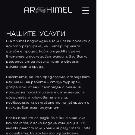
НАШИТЕ УСЛУГИ
В Archimel подхождаме към всеки проект с
ясното разбиране, че интериорният
дизайн е процес, който изисква време,
внимание и последователност. Зад всяко
решение стои логика, която оформя
цялостната среда.
Пакетите, които предлагаме, отразяват
начина ни на работа – структуриран,
добре обмислен и съобразен с реалния
процес на проектиране и изпълнение. Те
обединяват ключовите етапи,
необходими за създаването на завършен и
последователен резултат.
Всеки проект се развива с внимание към
контекста, с ясно водена концепция и с
ангажираност към крайния резултат. Това
е основата, върху която изграждаме