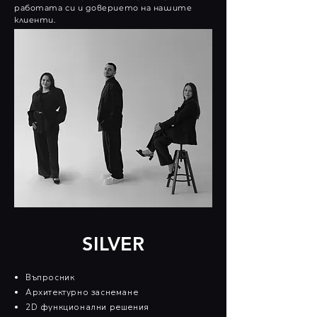
работата си и доверието на нашите
клиенти.
SILVER
Въпросник​
Архитектурно заснемане​
2D функционални решения​