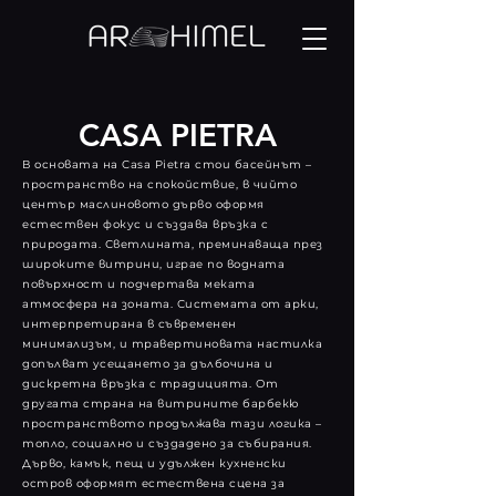
CASA PIETRA
В основата на Casa Pietra стои басейнът –
пространство на спокойствие, в чийто
център маслиновото дърво оформя
естествен фокус и създава връзка с
природата. Светлината, преминаваща през
широките витрини, играе по водната
повърхност и подчертава меката
атмосфера на зоната. Системата от арки,
интерпретирана в съвременен
минимализъм, и травертиновата настилка
допълват усещането за дълбочина и
дискретна връзка с традицията. От
другата страна на витрините барбекю
пространството продължава тази логика –
топло, социално и създадено за събирания.
Дърво, камък, пещ и удължен кухненски
остров оформят естествена сцена за