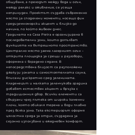
общуване, а преходът между вода и огън,
между релакс и оживление, се усеща
непринуден. Проектът създава съвременно
място за споделени моменти, носещо фин
средиземноморски акцент и близко до
начина, по който живеем днес.
Градината на Casa Pietra е организирана в
последователни зони, които допълват
функцията на вътрешното пространство.
Централно място заема лагерният огън –
открита площадка за срещи и разговори,
оформена с вградено сядане. В
непосредствена близост са разположени
джакузи зоната и самостоятелната сауна,
вписани дискретно сред зеленината.
Кладенецът и малката зеленчукова градина
добавят естествен акцент и връзка с
традиционния двор. Всички елементи са
свързани чрез пътека от широки каменни
плочи, която обикаля терена и води плавно
през всяка зона. Така екстериорът оформя
цялостна среда за отдих, създадена за
сезонно използване и ежедневен комфорт.