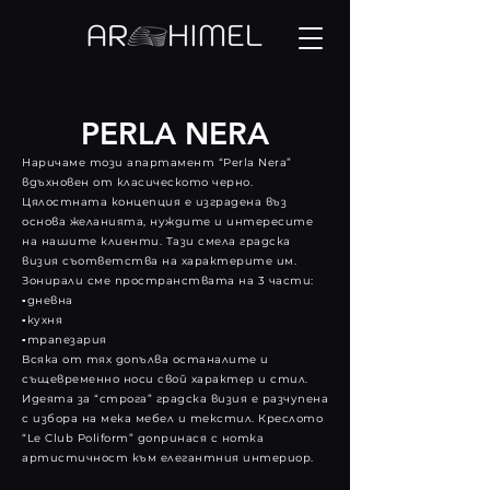
PERLA NERA
Наричаме този апартамент “Perla Nera”
вдъхновен от класическото черно.
Цялостната концепция е изградена въз
основа желанията, нуждите и интересите
на нашите клиенти. Тази смела градска
визия съответства на характерите им.
Зонирали сме пространствата на 3 части:
▪️дневна
▪️кухня
▪️трапезария
Всяка от тях допълва останалите и
същевременно носи свой характер и стил.
Идеята за “строга” градска визия е разчупена
с избора на мека мебел и текстил. Креслото
“Le Club Poliform” допринася с нотка
артистичност към елегантния интериор.