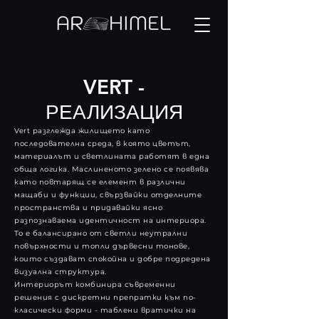
VERT -
РЕАЛИЗАЦИЯ
Vert разглежда жилището като
последователна среда, в която цветът,
материалът и светлината работят в една
обща логика. Маслиненото зелено се появява
като повтарящ се елемент в различни
мащаби и функции, свързвайки отделните
пространства и придавайки ясно
разпознаваема идентичност на интериора.
То е балансирано от светли неутрални
повърхности и топли дървесни тонове,
които създават спокойна и добре подредена
визуална структура.
Интериорът комбинира съвременни
решения с дискретни препратки към по-
класически форми - таблени вратички на