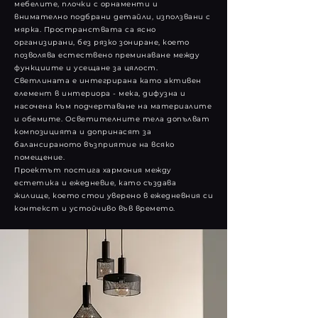
мебелите, плочки с орнаменти и
внимателно подбрани детайли, използвани с
мярка. Пространствата са ясно
организирани, без рязко зониране, което
позволява естествено преминаване между
функциите и усещане за цялост.
Светлината е интегрирана като активен
елемент в интериора - мека, дифузна и
насочена към подчертаване на материалите
и обемите. Осветителните тела допълват
композицията и допринасят за
балансираното възприятие на всяко
помещение.
Проектът постига хармония между
естетика и ежедневие, като създава
жилище, което стои уверено в ежедневния си
контекст и устойчиво във времето.